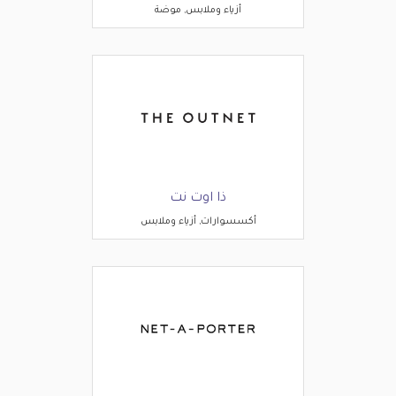
أزياء وملابس, موضة
ذا اوت نت
أكسسوارات, أزياء وملابس