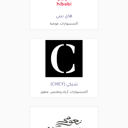
هاي بيبي
أكسسوارات, موضة
شيكي (CHICY)
أكسسوارات, أزياء وملابس, عطور