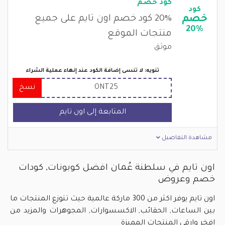
كود خصم
كود
خصم
20% كود خصم اون تايم على جميع
20%
منتجات الموقع
موثق
تنويه: لا تنسى إضافة الكود عند إنهاء عملية الشراء
ONT25
نسخ
المتابعة إلى اون تايم
مشاهدة التفاصيل
اون تايم في سلطنة عُمان افضل كوبونات, كودات
خصم وعروض
اون تايم يوفر اكثر من 300 ماركة عالمية حيث تتوزع المنتجات ما
بين الساعات, الحقائب, الاكسسوارات, المجوهرات والمزيد من
افخر وارقى المنتجات المميزة