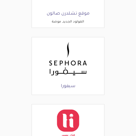
موقع تشلدرن صالون
المولود الجديد, موضة
سيفورا