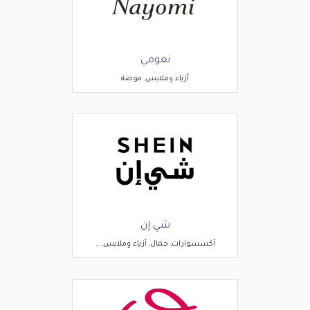
نعومي
أزياء وملابس, موضة
شي إن
أكسسوارات, جمال, أزياء وملابس, ..