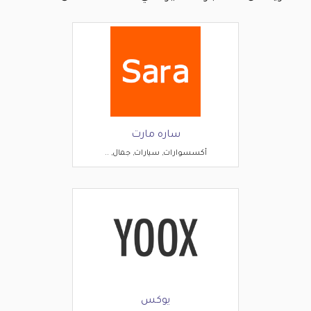
ساره مارت
أكسسوارات, سيارات, جمال, ..
يوكس