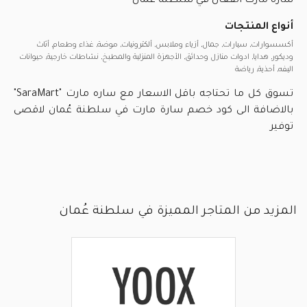
سارة مارت الفعال في سلطنة عُمان
أنواع المنتجات
أكسسوارات, سيارات, جمال, أزياء وملابس, ألكترونيات, موضة, غذاء وطعام, أثاث
وديكور, هدايا, ادوات منازل وحدائق, الأجهزة المنزلية والمطبخ, نشاطات خارجية, حيوانات
اليفه, أحذية, رياضة
تسوق كل ما تحتاجه باقل الاسعار مع ساره مارت "SaraMart"
بالاضافة الى كود خصم سارة مارت في سلطنة عُمان لاقصى
توفير
المزيد من المتاجر المميزة في سلطنة عُمان