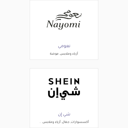
نعومي
أزياء وملابس, موضة
شي إن
أكسسوارات, جمال, أزياء وملابس, ..