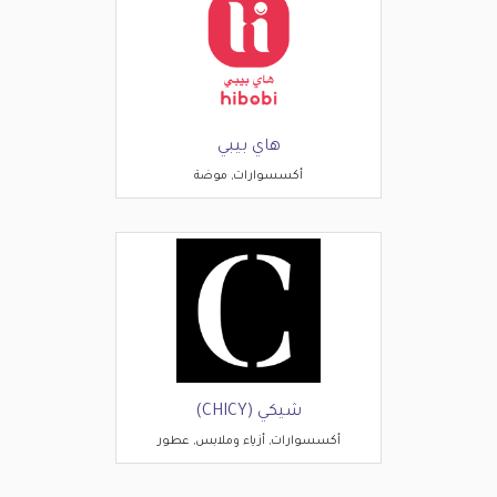
هاي بيبي
أكسسوارات, موضة
شيكي (CHICY)
أكسسوارات, أزياء وملابس, عطور